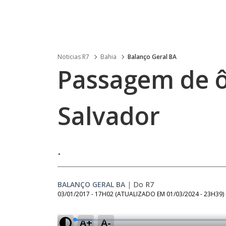
Noticias R7
Bahia
Balanço Geral BA
Passagem de 
Salvador
.
BALANÇO GERAL BA
|
Do R7
03/01/2017 - 17H02
(ATUALIZADO EM
01/03/2024 - 23H39
)
A+
A-
L