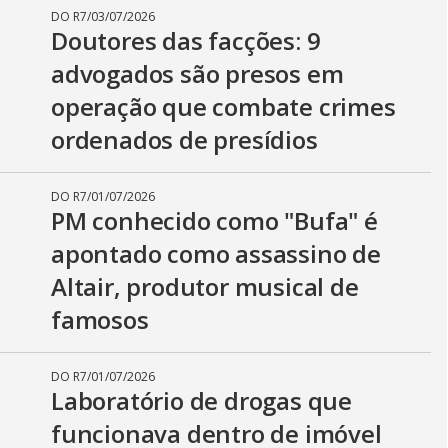
i
DO R7
/
03/07/2026
Doutores das facções: 9
d
advogados são presos em
operação que combate crimes
ordenados de presídios
e
DO R7
/
01/07/2026
PM conhecido como "Bufa" é
o
apontado como assassino de
Altair, produtor musical de
famosos
DO R7
/
01/07/2026
Laboratório de drogas que
funcionava dentro de imóvel