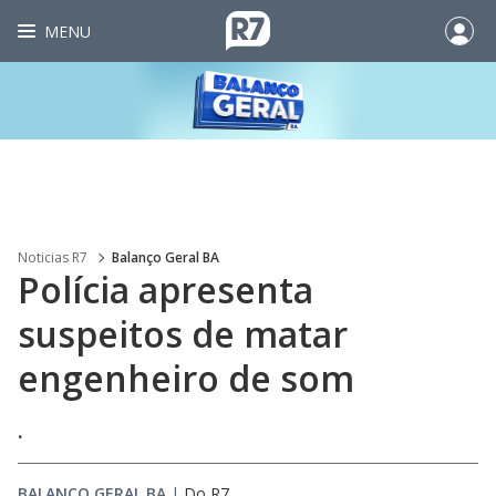
MENU
Noticias R7
Balanço Geral BA
Polícia apresenta
suspeitos de matar
engenheiro de som
.
BALANÇO GERAL BA
|
Do R7