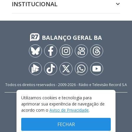
INSTITUCIONAL
BALANÇO GERAL BA
Todos os direitos reservados - 2009-
2026
- Rádio e Televisão Record S.A
Utilizamos cookies e tecnologia para
CARREIRA
FALE CONOSCO
PRIVACIDADE
aprimorar sua experiência de navegação de
TERMOS E CONDIÇÕES DE USO
acordo com o
Aviso de Privacidade
.
FECHAR