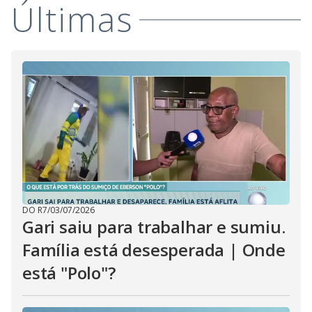
Últimas
i
d
e
o
DO R7
/
03/07/2026
Gari saiu para trabalhar e sumiu.
Família está desesperada | Onde
está "Polo"?