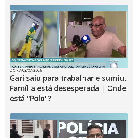
i
d
e
o
DO R7
/
03/07/2026
Gari saiu para trabalhar e sumiu.
Família está desesperada | Onde
está "Polo"?