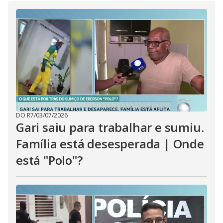
i
d
e
o
DO R7
/
03/07/2026
Gari saiu para trabalhar e sumiu.
Família está desesperada | Onde
está "Polo"?