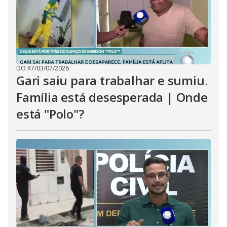
i
d
e
DO R7
/
03/07/2026
Gari saiu para trabalhar e sumiu.
o
Família está desesperada | Onde
está "Polo"?