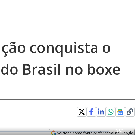
ção conquista o
do Brasil no boxe
R
-
5:30
Adicione como fonte preferencial no Google