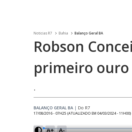
Noticias R7
Bahia
Balanço Geral BA
Robson Concei
primeiro ouro 
.
BALANÇO GERAL BA
|
Do R7
17/08/2016 - 07H25
(ATUALIZADO EM
04/03/2024 - 11H00
)
A+
A-
L