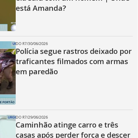
está Amanda?
DO R7
/
30/06/2026
Polícia segue rastros deixado por
traficantes filmados com armas
em paredão
DO R7
/
29/06/2026
Caminhão atinge carro e três
casas após perder força e descer