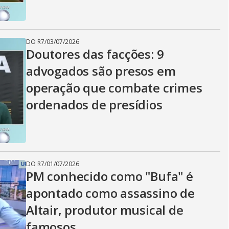
i
d
DO R7
/
03/07/2026
Doutores das facções: 9
advogados são presos em
e
operação que combate crimes
ordenados de presídios
o
DO R7
/
01/07/2026
PM conhecido como "Bufa" é
apontado como assassino de
Altair, produtor musical de
famosos