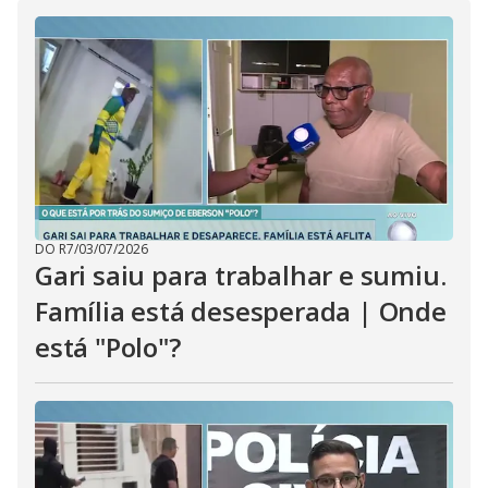
i
d
e
o
DO R7
/
03/07/2026
Gari saiu para trabalhar e sumiu.
Família está desesperada | Onde
está "Polo"?