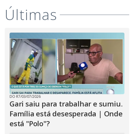
i
Últimas
d
e
o
DO R7
/
03/07/2026
Gari saiu para trabalhar e sumiu.
Família está desesperada | Onde
está "Polo"?