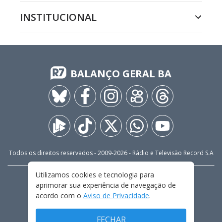
INSTITUCIONAL
BALANÇO GERAL BA
Todos os direitos reservados - 2009-
2026
- Rádio e Televisão Record S.A
Utilizamos cookies e tecnologia para
CARREIRA
FALE CONOSCO
PRIVACIDADE
aprimorar sua experiência de navegação de
TERMOS E CONDIÇÕES DE USO
acordo com o
Aviso de Privacidade
.
FECHAR