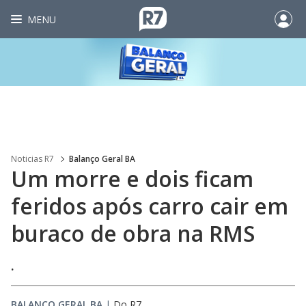
MENU
Noticias R7
Balanço Geral BA
Um morre e dois ficam
feridos após carro cair em
buraco de obra na RMS
.
BALANÇO GERAL BA
|
Do R7