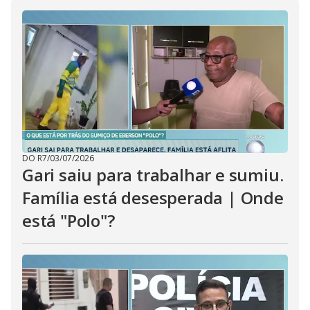
i
d
e
o
DO R7
/
03/07/2026
Gari saiu para trabalhar e sumiu.
Família está desesperada | Onde
está "Polo"?