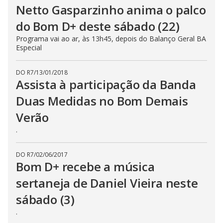
i
Netto Gasparzinho anima o palco
d
do Bom D+ deste sábado (22)
Programa vai ao ar, às 13h45, depois do Balanço Geral BA
Especial
e
DO R7
/
13/01/2018
o
Assista à participação da Banda
Duas Medidas no Bom Demais
Verão
.
DO R7
/
02/06/2017
Bom D+ recebe a música
sertaneja de Daniel Vieira neste
sábado (3)
.