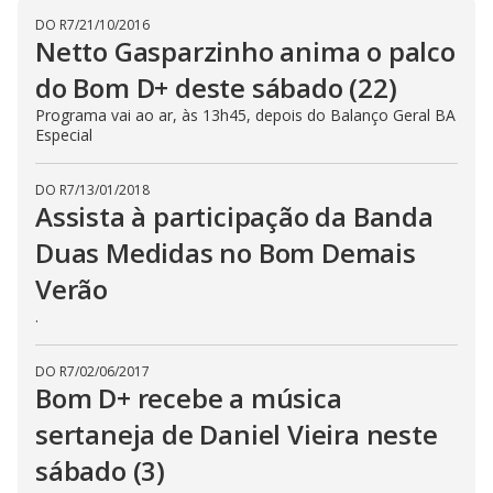
i
DO R7
/
21/10/2016
d
Netto Gasparzinho anima o palco
do Bom D+ deste sábado (22)
e
Programa vai ao ar, às 13h45, depois do Balanço Geral BA
Especial
o
DO R7
/
13/01/2018
Assista à participação da Banda
Duas Medidas no Bom Demais
Verão
.
DO R7
/
02/06/2017
Bom D+ recebe a música
sertaneja de Daniel Vieira neste
sábado (3)