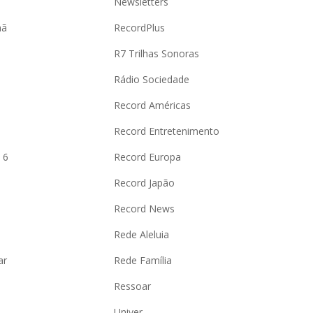
Newsletters
hã
RecordPlus
R7 Trilhas Sonoras
Rádio Sociedade
Record Américas
o
Record Entretenimento
 6
Record Europa
Record Japão
Record News
Rede Aleluia
ar
Rede Família
Ressoar
Univer