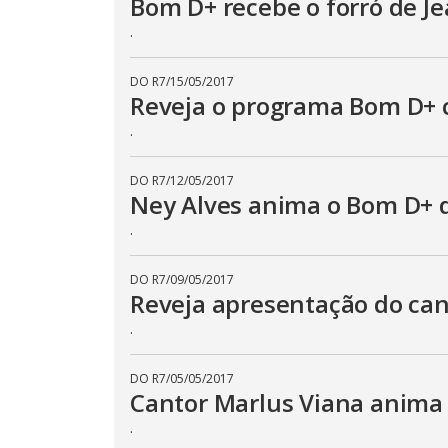
Bom D+ recebe o forró de J
.
DO R7
/
15/05/2017
Reveja o programa Bom D+ 
.
DO R7
/
12/05/2017
Ney Alves anima o Bom D+ d
.
DO R7
/
09/05/2017
Reveja apresentação do can
.
DO R7
/
05/05/2017
Cantor Marlus Viana anima
.