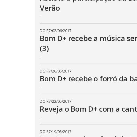
Verão
.
DO R7
/
02/06/2017
Bom D+ recebe a música ser
(3)
.
DO R7
/
26/05/2017
Bom D+ recebe o forró da b
.
DO R7
/
22/05/2017
Reveja o Bom D+ com a can
.
DO R7
/
19/05/2017