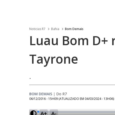
Noticias R7
Bahia
Bom Demais
Luau Bom D+ r
Tayrone
.
BOM DEMAIS
|
Do R7
06/12/2016 - 15H09
(ATUALIZADO EM
04/03/2024 - 13H06
)
A+
A-
L