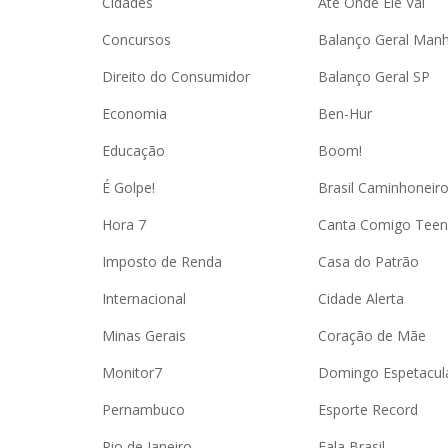
Cidades
Até Onde Ele Vai
Concursos
Balanço Geral Man
Direito do Consumidor
Balanço Geral SP
Economia
Ben-Hur
Educação
Boom!
É Golpe!
Brasil Caminhoneir
Hora 7
Canta Comigo Teen
Imposto de Renda
Casa do Patrão
Internacional
Cidade Alerta
Minas Gerais
Coração de Mãe
Monitor7
Domingo Espetacul
Pernambuco
Esporte Record
Rio de Janeiro
Fala Brasil