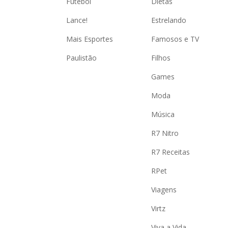
Futebol
Dietas
Lance!
Estrelando
Mais Esportes
Famosos e TV
Paulistão
Filhos
Games
Moda
Música
R7 Nitro
R7 Receitas
RPet
Viagens
Virtz
Viva a Vida