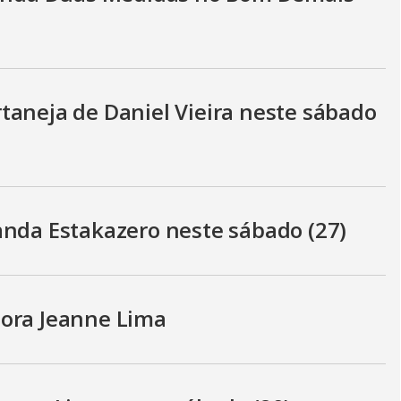
i
d
taneja de Daniel Vieira neste sábado
e
o
anda Estakazero neste sábado (27)
tora Jeanne Lima