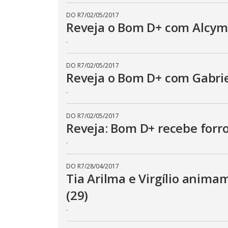
DO R7
/
02/05/2017
Reveja o Bom D+ com Alcymar
.
DO R7
/
02/05/2017
Reveja o Bom D+ com Gabrie
.
DO R7
/
02/05/2017
Reveja: Bom D+ recebe forr
.
DO R7
/
28/04/2017
Tia Arilma e Virgílio anim
(29)
.