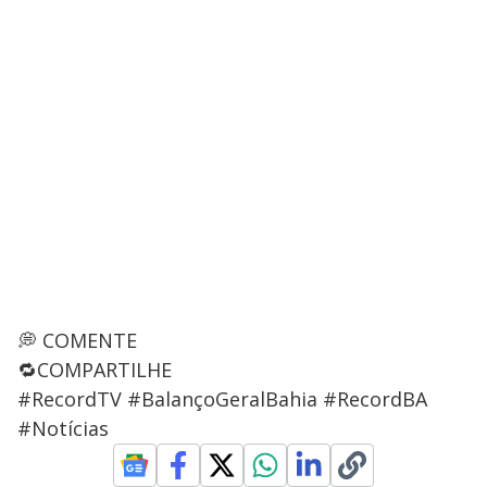
💭 COMENTE
🔁COMPARTILHE
#RecordTV #BalançoGeralBahia #RecordBA
#Notícias