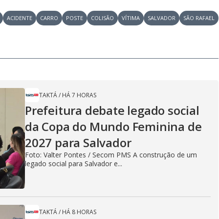
ACIDENTE
CARRO
POSTE
COLISÃO
VÍTIMA
SALVADOR
SÃO RAFAEL
TAKTÁ
/
HÁ 7 HORAS
Prefeitura debate legado social
da Copa do Mundo Feminina de
2027 para Salvador
Foto: Valter Pontes / Secom PMS A construção de um
legado social para Salvador e...
TAKTÁ
/
HÁ 8 HORAS