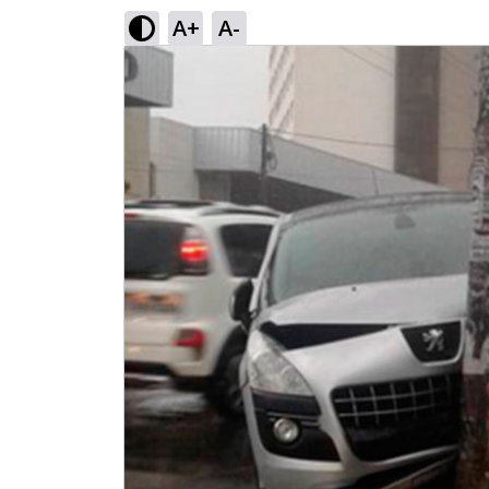
A+
A-