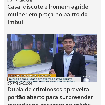
DO R7
/
30/06/2026
Casal discute e homem agride
mulher em praça no bairro do
Imbuí
DO R7
/
30/06/2026
Dupla de criminosos aproveita
portão aberto para surpreender
morador na garagem de prédio