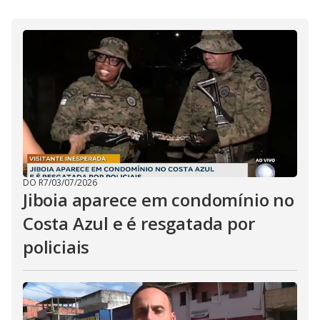
i
d
e
o
DO R7
/
03/07/2026
Jiboia aparece em condomínio no
Costa Azul e é resgatada por
policiais