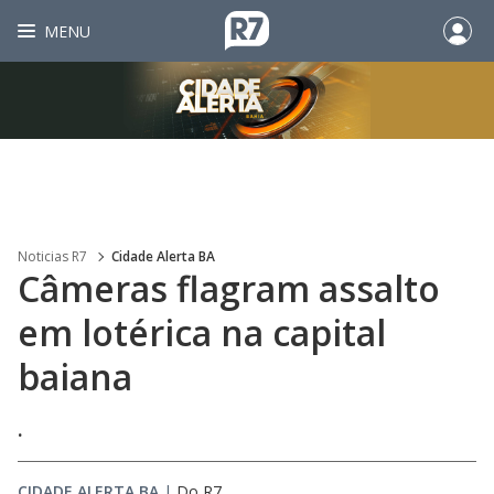
MENU
Noticias R7
Cidade Alerta BA
Câmeras flagram assalto
em lotérica na capital
baiana
.
CIDADE ALERTA BA
|
Do R7