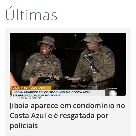
i
Últimas
d
e
o
DO R7
/
03/07/2026
Jiboia aparece em condomínio no
Costa Azul e é resgatada por
policiais