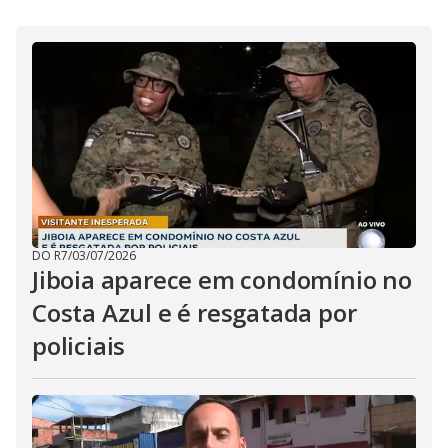
i
d
e
o
DO R7
/
03/07/2026
Jiboia aparece em condomínio no
Costa Azul e é resgatada por
policiais