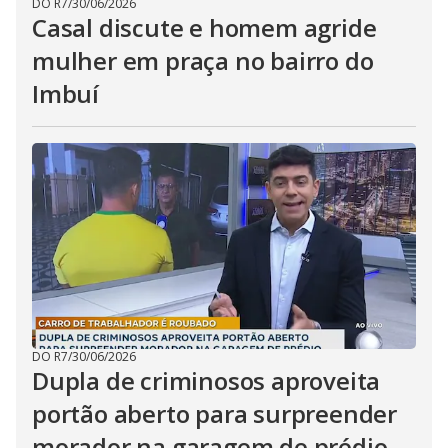
DO R7
/
30/06/2026
Casal discute e homem agride
mulher em praça no bairro do
Imbuí
DO R7
/
30/06/2026
Dupla de criminosos aproveita
portão aberto para surpreender
morador na garagem de prédio