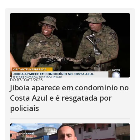
i
d
e
o
DO R7
/
03/07/2026
Jiboia aparece em condomínio no
Costa Azul e é resgatada por
policiais