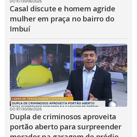
DO R7
/
30/06/2026
Casal discute e homem agride
mulher em praça no bairro do
Imbuí
DO R7
/
30/06/2026
Dupla de criminosos aproveita
portão aberto para surpreender
morador na garagem de prédio