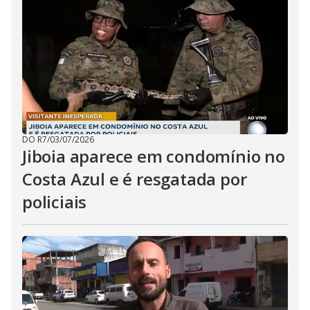
i
d
e
o
DO R7
/
03/07/2026
Jiboia aparece em condomínio no
Costa Azul e é resgatada por
policiais