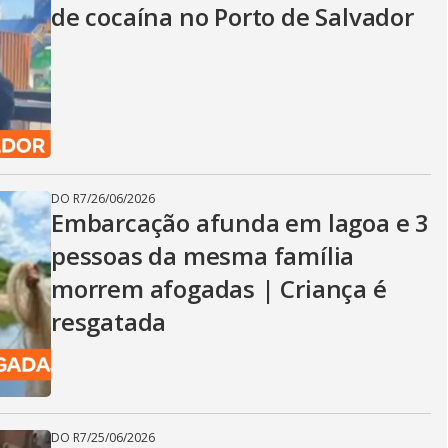
de cocaína no Porto de Salvador
DO R7
/
26/06/2026
Embarcação afunda em lagoa e 3
pessoas da mesma família
morrem afogadas | Criança é
resgatada
DO R7
/
25/06/2026