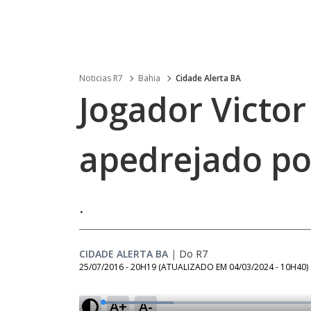
Noticias R7
Bahia
Cidade Alerta BA
Jogador Victo
apedrejado po
.
CIDADE ALERTA BA
|
Do R7
25/07/2016 - 20H19
(ATUALIZADO EM
04/03/2024 - 10H40
)
A+
A-
L