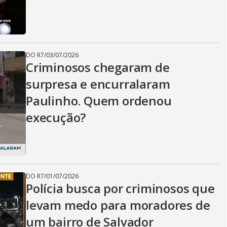
i
d
DO R7
/
03/07/2026
Criminosos chegaram de
e
surpresa e encurralaram
Paulinho. Quem ordenou
o
execução?
DO R7
/
01/07/2026
Polícia busca por criminosos que
levam medo para moradores de
um bairro de Salvador