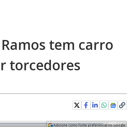
r Ramos tem carro
r torcedores
R
-
1:03
Adicione como fonte preferencial no Google