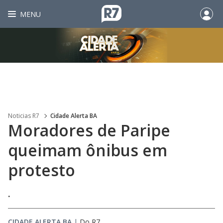
MENU
Noticias R7
Cidade Alerta BA
Moradores de Paripe
queimam ônibus em
protesto
.
CIDADE ALERTA BA
|
Do R7