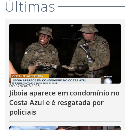
Últimas
i
d
e
o
DO R7
/
03/07/2026
Jiboia aparece em condomínio no
Costa Azul e é resgatada por
policiais