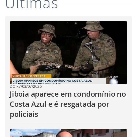
i
Últimas
d
e
o
DO R7
/
03/07/2026
Jiboia aparece em condomínio no
Costa Azul e é resgatada por
policiais