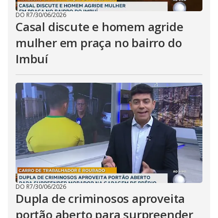
DO R7
/
30/06/2026
Casal discute e homem agride
mulher em praça no bairro do
Imbuí
DO R7
/
30/06/2026
Dupla de criminosos aproveita
portão aberto para surpreender