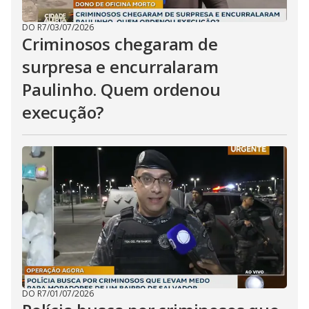
DO R7
/
03/07/2026
Criminosos chegaram de
surpresa e encurralaram
Paulinho. Quem ordenou
execução?
DO R7
/
01/07/2026