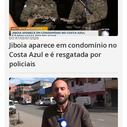
i
d
e
DO R7
/
03/07/2026
Jiboia aparece em condomínio no
o
Costa Azul e é resgatada por
policiais