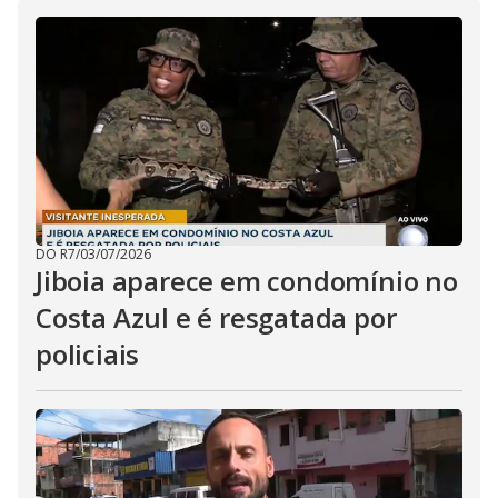
i
d
e
o
DO R7
/
03/07/2026
Jiboia aparece em condomínio no
Costa Azul e é resgatada por
policiais