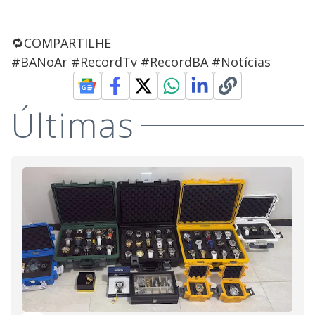
🔁COMPARTILHE
#BANoAr #RecordTv #RecordBA #Notícias
Últimas