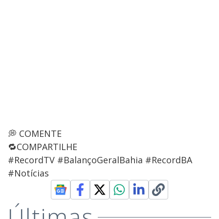
💭 COMENTE
🔁COMPARTILHE
#RecordTV #BalançoGeralBahia #RecordBA
#Notícias
Últimas