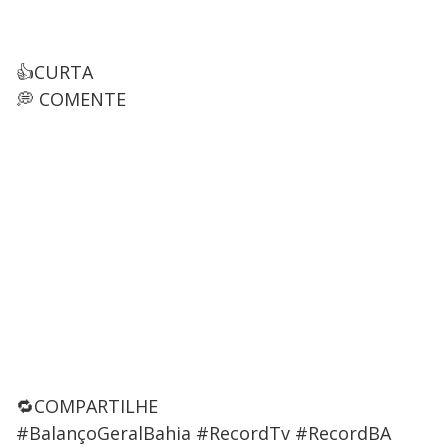
👍CURTA
💭 COMENTE
🔁COMPARTILHE
#BalançoGeralBahia #RecordTv #RecordBA