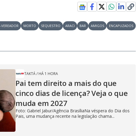
X-VEREADOR
MORTO
SEQUESTRO
ARACI
BAR
AMIGOS
ENCAPUZADOS
TAKTÁ
/
HÁ 1 HORA
Pai tem direito a mais do que
cinco dias de licença? Veja o que
muda em 2027
Foto: Gabriel Jabur/Agência BrasíliaNa véspera do Dia dos
Pais, uma mudança recente na legislação chama...