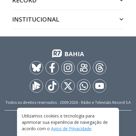
RECORD
INSTITUCIONAL
BAHIA
Todos os direitos reservados - 2009-
2026
- Rádio e Televisão Record S.A
Utilizamos cookies e tecnologia para
CARREIRA
FALE CONOSCO
PRIVACIDADE
aprimorar sua experiência de navegação de
TERMOS E CONDIÇÕES DE USO
acordo com o
Aviso de Privacidade
.