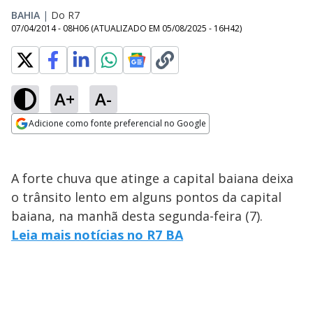
BAHIA
|
Do R7
07/04/2014 - 08H06
(ATUALIZADO EM
05/08/2025 - 16H42
)
A+
A-
Adicione como fonte preferencial no Google
Opens in new window
A forte chuva que atinge a capital baiana deixa
o trânsito lento em alguns pontos da capital
baiana, na manhã desta segunda-feira (7).
Leia mais notícias no R7 BA