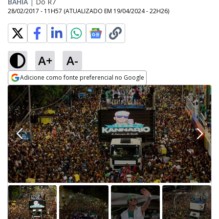
BAHIA
|
Do R7
28/02/2017 - 11H57
(ATUALIZADO EM
19/04/2024 - 22H26
)
A+
A-
Adicione como fonte preferencial no Google
Opens in new window