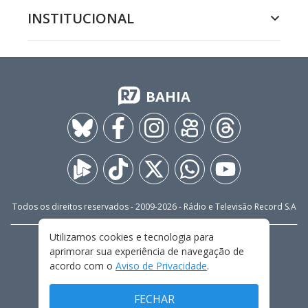
INSTITUCIONAL
BAHIA
Todos os direitos reservados - 2009-
2026
- Rádio e Televisão Record S.A
Utilizamos cookies e tecnologia para
CARREIRA
FALE CONOSCO
PRIVACIDADE
aprimorar sua experiência de navegação de
TERMOS E CONDIÇÕES DE USO
acordo com o
Aviso de Privacidade
.
FECHAR