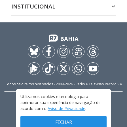
INSTITUCIONAL
BAHIA
Todos os direitos reservados - 2009-
2026
- Rádio e Televisão Record S.A
Utilizamos cookies e tecnologia para
CARREIRA
FALE CONOSCO
PRIVACIDADE
aprimorar sua experiência de navegação de
TERMOS E CONDIÇÕES DE USO
acordo com o
Aviso de Privacidade
.
FECHAR