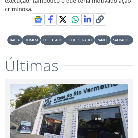
execução, tampouco o que teria motivado ação
criminosa.
BAHIA
HOMEM
EXECUTADO
SEQUESTRADO
PARIPE
SALVADOR
Últimas