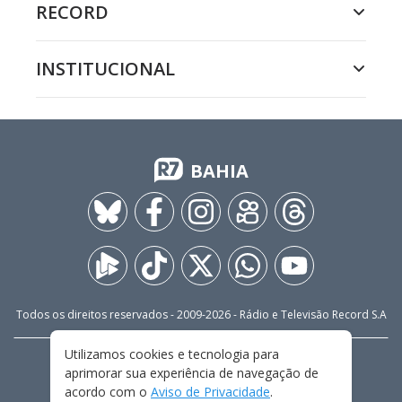
RECORD
INSTITUCIONAL
BAHIA
Todos os direitos reservados - 2009-
2026
- Rádio e Televisão Record S.A
Utilizamos cookies e tecnologia para
CARREIRA
FALE CONOSCO
PRIVACIDADE
aprimorar sua experiência de navegação de
TERMOS E CONDIÇÕES DE USO
acordo com o
Aviso de Privacidade
.