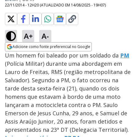
22/11/2014 - 12H20
(ATUALIZADO EM
14/08/2025 - 19H07
)
A+
A-
Adicione como fonte preferencial no Google
Opens in new window
Um homem foi baleado por um soldado da
PM
(Polícia Militar) durante uma abordagem em
Lauro de Freitas, RMS (região metropolitana de
Salvador). Segundo a PM, o fato ocorreu na
tarde desta sexta-feira (21), quando os dois
homens que estavam à bordo de uma moto
lançaram a motocicleta contra o PM. Saulo
Emerson de Jesus Cunha, 29 anos, e Samuel de
Assis Araújo Junior, 20 anos, foram detidos e
apresentados na 23ª DT (Delegacia Territorial).