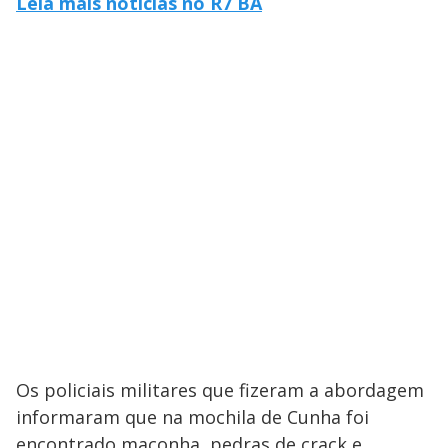
Leia mais notícias no R7 BA
Os policiais militares que fizeram a abordagem
informaram que na mochila de Cunha foi
encontrado maconha, pedras de crack e