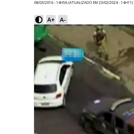
08/03/2016 - 14H56
(ATUALIZADO EM
23/02/2024 - 14H11
)
A+
A-