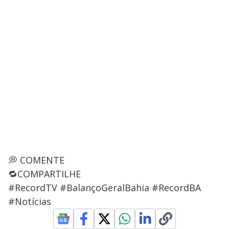
💭 COMENTE
🔁COMPARTILHE
#RecordTV #BalançoGeralBahia #RecordBA
#Notícias