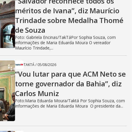
“Salvador reconhece todos os
méritos de Ivana”, diz Maurício
Trindade sobre Medalha Thomé
de Souza
Foto: Gabriela Encinas/TakTáPor Sophia Souza, com
informações de Maria Eduarda Moura O vereador
Maurício Trindade,...
TAKTÁ
/
05/08/2026
“Vou lutar para que ACM Neto se
torne governador da Bahia”, diz
Carlos Muniz
Foto:Maria Eduarda Moura/Taktá Por Sophia Souza, com
informações de Maria Eduarda Moura O presidente da...