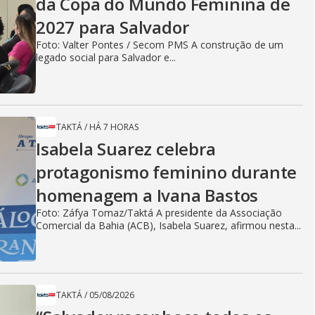
da Copa do Mundo Feminina de
2027 para Salvador
Foto: Valter Pontes / Secom PMS A construção de um
legado social para Salvador e...
TAKTÁ
/
HÁ 7 HORAS
Isabela Suarez celebra
protagonismo feminino durante
homenagem a Ivana Bastos
Foto: Záfya Tomaz/Taktá A presidente da Associação
Comercial da Bahia (ACB), Isabela Suarez, afirmou nesta...
TAKTÁ
/
05/08/2026