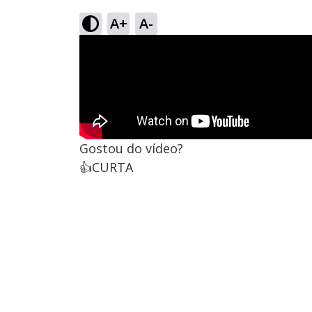
A+
A-
Gostou do vídeo?
👍CURTA