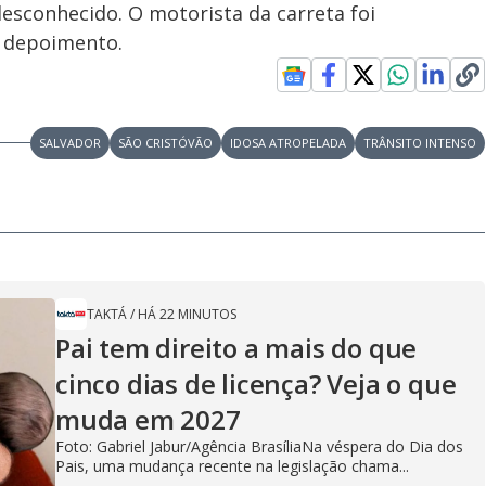
desconhecido. O motorista da carreta foi
r depoimento.
SALVADOR
SÃO CRISTÓVÃO
IDOSA ATROPELADA
TRÂNSITO INTENSO
TAKTÁ
/
HÁ 22 MINUTOS
Pai tem direito a mais do que
cinco dias de licença? Veja o que
muda em 2027
Foto: Gabriel Jabur/Agência BrasíliaNa véspera do Dia dos
Pais, uma mudança recente na legislação chama...