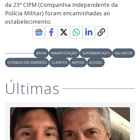
da 23ª CIPM (Companhia Independente da
Polícia Militar) foram encaminhadas ao
estabelecimento.
BAHIA
MANIFESTAÇÃO
SUPERMERCADO
SALVADOR
ESTRADA DAS BARREIAS
CLIENTES
IMPEDE
ACESSO
Últimas