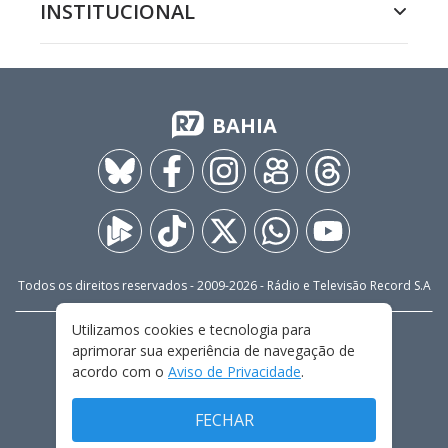
INSTITUCIONAL
BAHIA
Todos os direitos reservados - 2009-
2026
- Rádio e Televisão Record S.A
Utilizamos cookies e tecnologia para
CARREIRA
FALE CONOSCO
PRIVACIDADE
aprimorar sua experiência de navegação de
TERMOS E CONDIÇÕES DE USO
acordo com o
Aviso de Privacidade
.
FECHAR