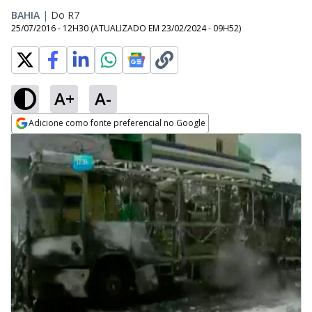
BAHIA
|
Do R7
25/07/2016 - 12H30
(ATUALIZADO EM
23/02/2024 - 09H52
)
A+
A-
Adicione como fonte preferencial no Google
Opens in new window