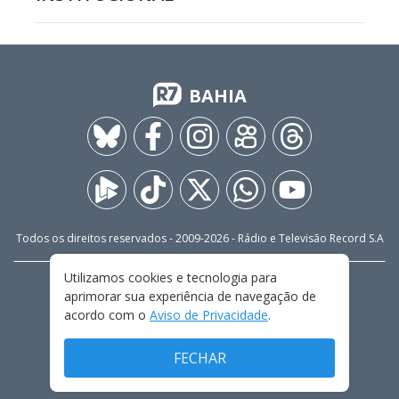
BAHIA
Todos os direitos reservados - 2009-
2026
- Rádio e Televisão Record S.A
Utilizamos cookies e tecnologia para
CARREIRA
FALE CONOSCO
PRIVACIDADE
aprimorar sua experiência de navegação de
TERMOS E CONDIÇÕES DE USO
acordo com o
Aviso de Privacidade
.
FECHAR