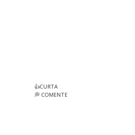
👍CURTA
💭 COMENTE