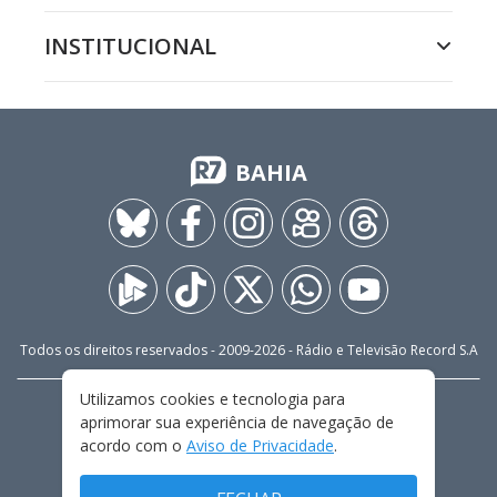
INSTITUCIONAL
BAHIA
Todos os direitos reservados - 2009-
2026
- Rádio e Televisão Record S.A
Utilizamos cookies e tecnologia para
CARREIRA
FALE CONOSCO
PRIVACIDADE
aprimorar sua experiência de navegação de
TERMOS E CONDIÇÕES DE USO
acordo com o
Aviso de Privacidade
.