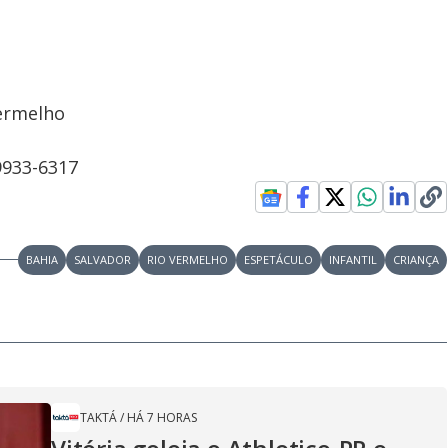
Vermelho
9933-6317
BAHIA
SALVADOR
RIO VERMELHO
ESPETÁCULO
INFANTIL
CRIANÇA
TAKTÁ
/
HÁ 7 HORAS