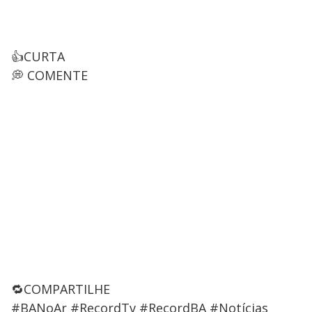
👍CURTA
💭 COMENTE
🔁COMPARTILHE
#BANoAr #RecordTv #RecordBA #Notícias