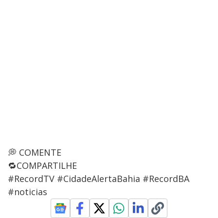
💭 COMENTE
🔁COMPARTILHE
#RecordTV #CidadeAlertaBahia #RecordBA
#noticias