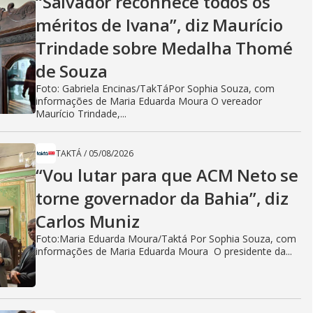
“Salvador reconhece todos os
méritos de Ivana”, diz Maurício
Trindade sobre Medalha Thomé
de Souza
Foto: Gabriela Encinas/TakTáPor Sophia Souza, com
informações de Maria Eduarda Moura O vereador
Maurício Trindade,...
TAKTÁ
/
05/08/2026
“Vou lutar para que ACM Neto se
torne governador da Bahia”, diz
Carlos Muniz
Foto:Maria Eduarda Moura/Taktá Por Sophia Souza, com
informações de Maria Eduarda Moura O presidente da...