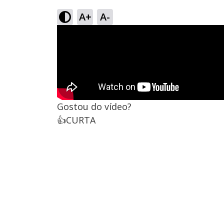
A+
A-
Gostou do vídeo?
👍CURTA