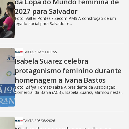
da Copa do Mundo Feminina de
2027 para Salvador
Foto: Valter Pontes / Secom PMS A construção de um
legado social para Salvador e...
TAKTÁ
/
HÁ 5 HORAS
Isabela Suarez celebra
protagonismo feminino durante
homenagem a Ivana Bastos
Foto: Záfya Tomaz/Taktá A presidente da Associação
Comercial da Bahia (ACB), Isabela Suarez, afirmou nesta...
TAKTÁ
/
05/08/2026