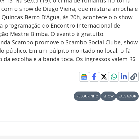
R$ 15. Na sexta (19), o clima de romantismo toma
, com o show de Diego Vieira, que mistura arrocha e
o Quincas Berro D’Água, às 20h, acontece o o show
 a programação do Encontro Internacional de
ação Mestre Bimba. O evento é gratuito.
a banda Scambo promove o Scambo Social Clube, show
lo público. Em um púlpito montado no local, o fã
o da escolha e a banda toca. Os ingressos valem R$
PELOURINHO
SHOW
SALVADOR