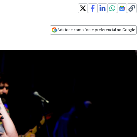
Adicione como fonte preferencial no Google
Opens in new window