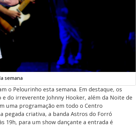
da semana
am o Pelourinho esta semana. Em destaque, os
 e do irreverente Johnny Hooker, além da Noite de
com uma programação em todo o Centro
ma pegada criativa, a banda Astros do Forró
às 19h, para um show dançante a entrada é