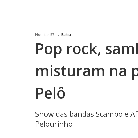
Noticias R7
Bahia
Pop rock, sam
misturam na 
Pelô
Show das bandas Scambo e Afr
Pelourinho