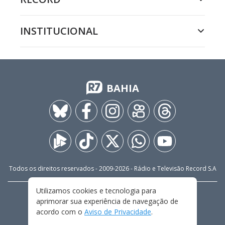
INSTITUCIONAL
BAHIA
Todos os direitos reservados - 2009-
2026
- Rádio e Televisão Record S.A
Utilizamos cookies e tecnologia para
CARREIRA
FALE CONOSCO
PRIVACIDADE
aprimorar sua experiência de navegação de
TERMOS E CONDIÇÕES DE USO
acordo com o
Aviso de Privacidade
.