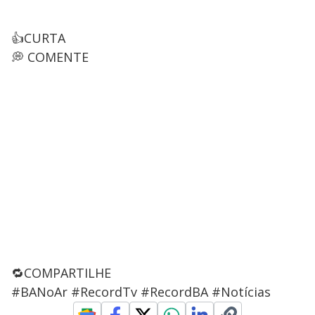
👍CURTA
💭 COMENTE
🔁COMPARTILHE
#BANoAr #RecordTv #RecordBA #Notícias