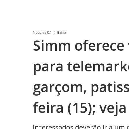
Noticias R7
Bahia
Simm oferece 
para telemarke
garçom, patiss
feira (15); veja
Interessados deverão ir a um