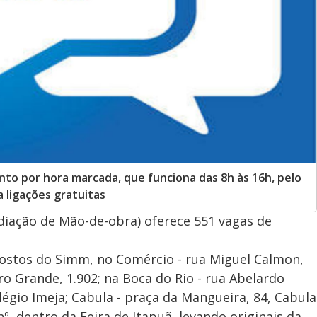
to por hora marcada, que funciona das 8h às 16h, pelo
 ligações gratuitas
diação de Mão-de-obra) oferece 551 vagas de
postos do Simm, no Comércio - rua Miguel Calmon,
ro Grande, 1.902; na Boca do Rio - rua Abelardo
égio Imeja; Cabula - praça da Mangueira, 84, Cabula
nº, dentro da Feira de Itapuã, levando originais da