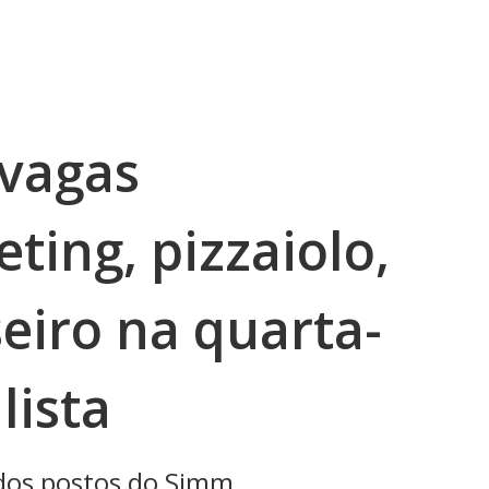
vagas
ting, pizzaiolo,
eiro na quarta-
 lista
 dos postos do Simm